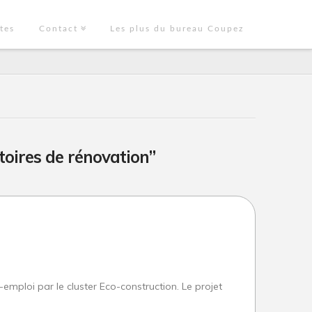
tes
Contact
Les plus du bureau Coupez
stoires de rénovation”
emploi par le cluster Eco-construction. Le projet