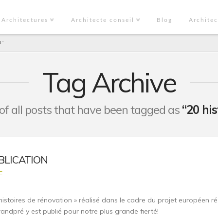
Architectures
Architecte conseil
Blog
Architec
N”
Tag Archive
t of all posts that have been tagged as
“20 hi
BLICATION
E
toires de rénovation » réalisé dans le cadre du projet européen ré-
andpré y est publié pour notre plus grande fierté!