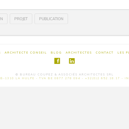
ON
PROJET
PUBLICATION
S
ARCHITECTE CONSEIL
BLOG
ARCHITECTES
CONTACT
LES 
© BUREAU COUPEZ & ASSOCIÉS ARCHITECTES SRL
B-1310 LA HULPE - TVA BE 0877 278 094 - +32(0)2 652.18.17 