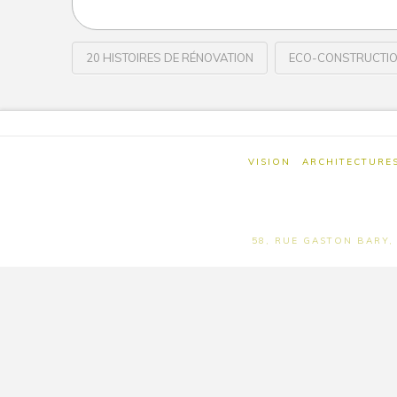
20 HISTOIRES DE RÉNOVATION
ECO-CONSTRUCTI
20
Wivine
HISTOIRES
DE
RÉNOVATION
VISION
ARCHITECTURE
PUBLICATION
01.27.2014
58, RUE GASTON BARY, 