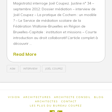
Magistrats) interroge Joël Coupez. Justine n° 34 –
septembre 2012: Dossier médiation – interview de
Architectures
Joël Coupez – La pratique de Cochem : un modèle
Construction neuve
? – Le Service de médiation scolaire de la
Fédération Wallonie-Bruxelles en Région de
Villa d’exception et de prestige
Bruxelles-Capitale : institution et missions – Courte
Rénovation sur-mesure
introduction au droit collaboratif L’article complet à
découvrir …
Patrimoine
Read More
Collectif
Innovation : l’architecte de solutions
ASM
INTERVIEW
JOËL COUPEZ
INTERVIEW
Service d’architecte
Wivine
DE
Construction neuve
JOËL
Rénovation
COUPEZ
VISION
ARCHITECTURES
ARCHITECTE CONSEIL
BLOG
ARCHITECTES
CONTACT
Patrimoine
POUR
LES PLUS DU BUREAU COUPEZ