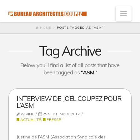
Nav
HOME
POSTS TAGGED AS “ASM”
Vision
Innovation : l’architecte de solutions
Tag Archive
Humaniste : Architecte à l’écoute
Below you'll find a list of all posts that have
Développement durable
been tagged as
“ASM”
Social
Accessibilité économique
INTERVIEW DE JOËL COUPEZ POUR
Ecologie
L’ASM
WIVINE
25 SEPTEMBRE 2012
Qualité et satisfaction
ACTUALITÉ
,
PRESSE
Esthétique du galet
Justine de l’ASM (Association Syndicale des
Référence de l’esthétique