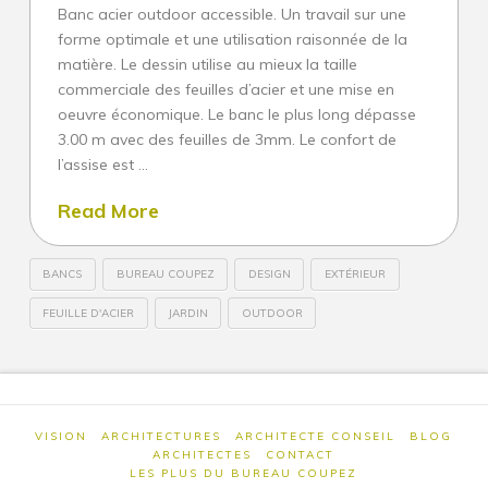
Banc acier outdoor accessible. Un travail sur une
forme optimale et une utilisation raisonnée de la
Architectures
matière. Le dessin utilise au mieux la taille
Construction neuve
commerciale des feuilles d’acier et une mise en
oeuvre économique. Le banc le plus long dépasse
Villa d’exception et de prestige
3.00 m avec des feuilles de 3mm. Le confort de
Rénovation sur-mesure
l’assise est …
Patrimoine
Read More
Collectif
BANCS
BUREAU COUPEZ
DESIGN
EXTÉRIEUR
Innovation : l’architecte de solutions
FEUILLE D'ACIER
JARDIN
OUTDOOR
Service d’architecte
Joel
LE
Construction neuve
Coupez
BANC
Rénovation
OUTDOOR,
VISION
ARCHITECTURES
ARCHITECTE CONSEIL
BLOG
Patrimoine
ARCHITECTES
CONTACT
DESIGN
LES PLUS DU BUREAU COUPEZ