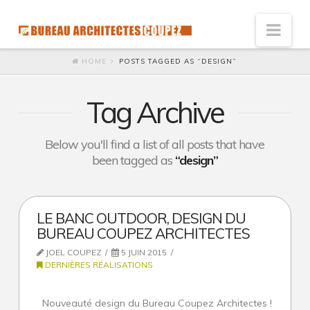
Nav
HOME
POSTS TAGGED AS “DESIGN”
Vision
Innovation : l’architecte de solutions
Tag Archive
Humaniste : Architecte à l’écoute
Below you'll find a list of all posts that have
Développement durable
been tagged as
“design”
Social
Accessibilité économique
LE BANC OUTDOOR, DESIGN DU
Ecologie
BUREAU COUPEZ ARCHITECTES
JOEL COUPEZ
5 JUIN 2015
Qualité et satisfaction
DERNIÈRES RÉALISATIONS
Esthétique du galet
Nouveauté design du Bureau Coupez Architectes !
Référence de l’esthétique