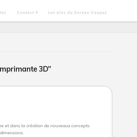
tes
Contact
Les plus du bureau Coupez
imprimante 3D”
he et dans la création de nouveaux concepts
 dimensions.