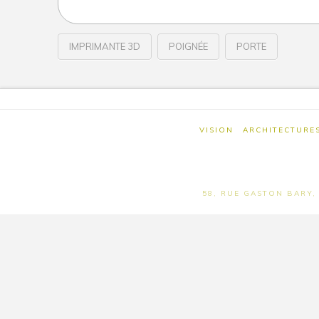
IMPRIMANTE 3D
POIGNÉE
PORTE
UNE
Wivine
POIGNÉE
DE
PORTE
VISION
ARCHITECTURE
À
IMPRIMER
58, RUE GASTON BARY, 
EN
3D
10.04.2013