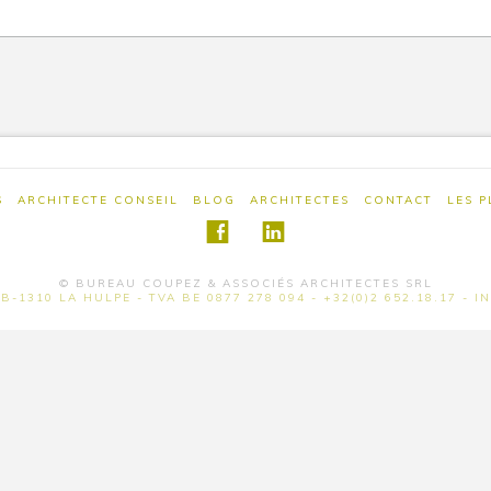
S
ARCHITECTE CONSEIL
BLOG
ARCHITECTES
CONTACT
LES 
© BUREAU COUPEZ & ASSOCIÉS ARCHITECTES SRL
B-1310 LA HULPE - TVA BE 0877 278 094 - +32(0)2 652.18.17 