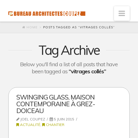
Nav
HOME
POSTS TAGGED AS “VITRAGES COLLÉS”
Vision
Innovation : l’architecte de solutions
Tag Archive
Humaniste : Architecte à l’écoute
Below you'll find a list of all posts that have
Développement durable
been tagged as
“vitrages collés”
Social
Accessibilité économique
SWINGING GLASS, MAISON
Ecologie
CONTEMPORAINE À GREZ-
DOICEAU
Qualité et satisfaction
JOEL COUPEZ
5 JUIN 2015
ACTUALITÉ
,
CHANTIER
Esthétique du galet
Référence de l’esthétique