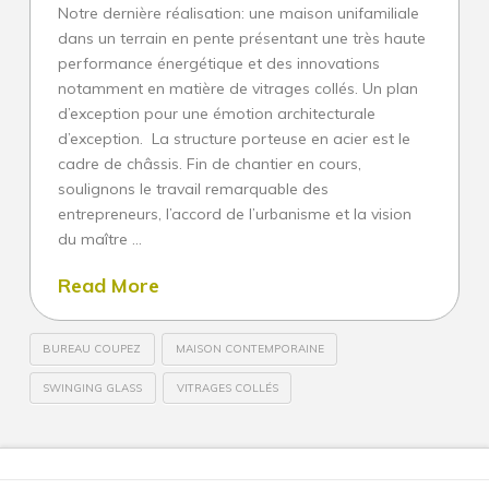
Notre dernière réalisation: une maison unifamiliale
dans un terrain en pente présentant une très haute
Architectures
performance énergétique et des innovations
Construction neuve
notamment en matière de vitrages collés. Un plan
d’exception pour une émotion architecturale
Villa d’exception et de prestige
d’exception. La structure porteuse en acier est le
Rénovation sur-mesure
cadre de châssis. Fin de chantier en cours,
soulignons le travail remarquable des
Patrimoine
entrepreneurs, l’accord de l’urbanisme et la vision
du maître …
Collectif
Read More
Innovation : l’architecte de solutions
Service d’architecte
BUREAU COUPEZ
MAISON CONTEMPORAINE
Construction neuve
SWINGING GLASS
VITRAGES COLLÉS
Rénovation
Joel
SWINGING
Coupez
Patrimoine
GLASS,