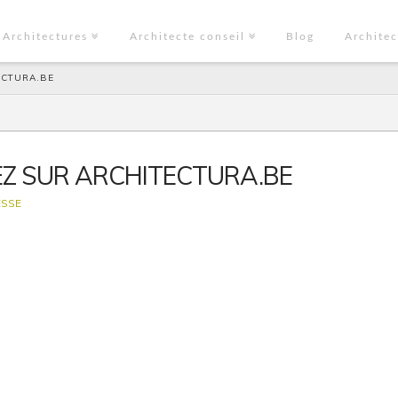
Architectures
Architecte conseil
Blog
Architec
ECTURA.BE
EZ SUR ARCHITECTURA.BE
SSE