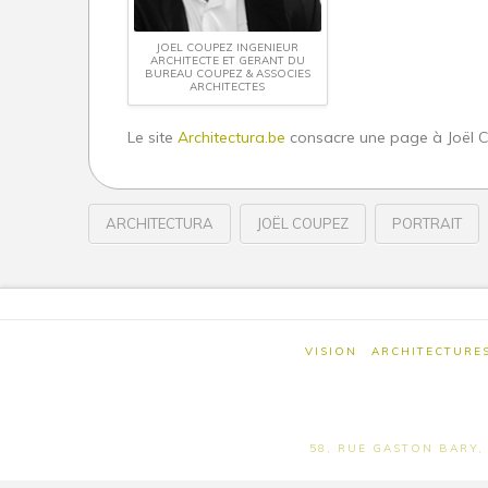
JOEL COUPEZ INGENIEUR
ARCHITECTE ET GERANT DU
BUREAU COUPEZ & ASSOCIES
ARCHITECTES
Le site
Architectura.be
consacre une page à Joël C
ARCHITECTURA
JOËL COUPEZ
PORTRAIT
PORTRAIT
Wivine
DE
JOËL
COUPEZ
VISION
ARCHITECTURE
SUR
ARCHITECTURA.BE
11.20.2014
58, RUE GASTON BARY, 