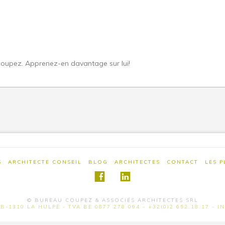
oupez. Apprenez-en davantage sur lui!
S
ARCHITECTE CONSEIL
BLOG
ARCHITECTES
CONTACT
LES 
© BUREAU COUPEZ & ASSOCIÉS ARCHITECTES SRL
B-1310 LA HULPE - TVA BE 0877 278 094 - +32(0)2 652.18.17 