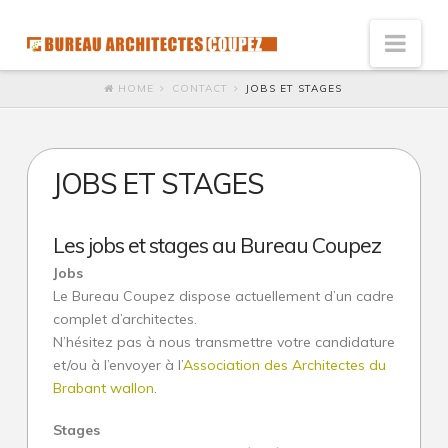
Nav
HOME
CONTACT
JOBS ET STAGES
Vision
Innovation : l’architecte de solutions
JOBS ET STAGES
Humaniste : Architecte à l’écoute
Développement durable
Les jobs et stages au Bureau Coupez
Social
Jobs
Accessibilité économique
Le Bureau Coupez dispose actuellement d’un cadre
complet d’architectes.
Ecologie
N’hésitez pas à nous transmettre votre candidature
et/ou à l’envoyer à l’
Association des Architectes du
Qualité et satisfaction
Brabant wallon
.
Esthétique du galet
Stages
Référence de l’esthétique