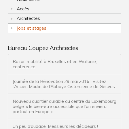
02.28.2014
Collectif
Accès
Urbanisme
Architectes
Expertise
Jobs et stages
Honoraire
Construction neuve
Bureau Coupez Architectes
Rénovation
Bozar, mobilité à Bruxelles et en Wallonie,
conférence
Patrimoine
Urbanisme
Journée de la Rénovation 29 mai 2016 : Visitez
l’Ancien Moulin de l’Abbaye Cistercienne de Gesves
Collectif
Expertise
Nouveau quartier durable au centre du Luxembourg
belge: « le bien-être accessible que l’on enviera
partout en Europe »
Architecte conseil
Innovation : l’architecte de solutions
Un peu d’audace, Messieurs les décideurs !