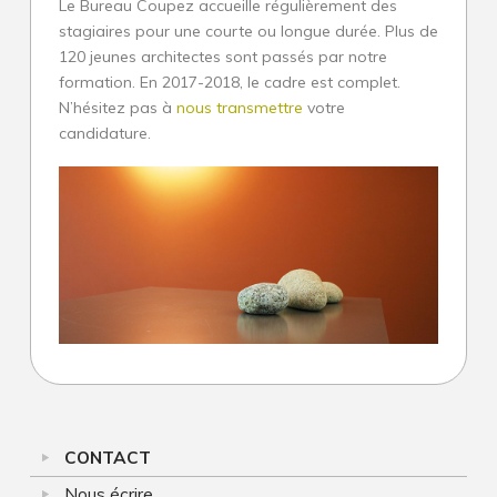
Le Bureau Coupez accueille régulièrement des
stagiaires pour une courte ou longue durée. Plus de
Architectures
120 jeunes architectes sont passés par notre
formation. En 2017-2018, le cadre est complet.
Construction neuve
N’hésitez pas à
nous transmettre
votre
Villa d’exception et de prestige
candidature.
Rénovation sur-mesure
Patrimoine
Collectif
Innovation : l’architecte de solutions
Service d’architecte
Construction neuve
Joel
JOBS
Rénovation
Coupez
ET
CONTACT
Patrimoine
STAGES
Nous écrire