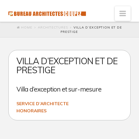
Nav
HOME
ARCHITECTURES
VILLA D’EXCEPTION ET DE
PRESTIGE
Vision
Innovation : l’architecte de solutions
Humaniste : Architecte à l’écoute
VILLA D’EXCEPTION ET DE
PRESTIGE
Développement durable
Social
Villa d’exception et sur-mesure
Accessibilité économique
Ecologie
SERVICE D’ARCHITECTE
HONORAIRES
Qualité et satisfaction
Joel
Esthétique du galet
VILLA
Coupez
Référence de l’esthétique