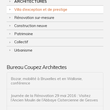
D’EXCEPTION
ARCHITECTURES
ET
Villa d’exception et de prestige
Architectures
DE
Rénovation sur-mesure
Construction neuve
PRESTIGE
Construction neuve
02.25.2016
Villa d’exception et de prestige
Patrimoine
Rénovation sur-mesure
Collectif
Patrimoine
Urbanisme
Collectif
Innovation : l’architecte de solutions
Bureau Coupez Architectes
Service d’architecte
Bozar, mobilité à Bruxelles et en Wallonie,
conférence
Construction neuve
Rénovation
Journée de la Rénovation 29 mai 2016 : Visitez
l’Ancien Moulin de l’Abbaye Cistercienne de Gesves
Patrimoine