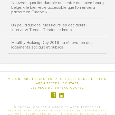
Collectif
Nouveau quartier durable au centre du Luxembourg
belge: « le bien-être accessible que l’on enviera
Urbanisme
partout en Europe »
Expertise
Un peu d’audace, Messieurs les décideurs !
Interview Trends-Tendance Immo.
Honoraire
Construction neuve
Healthy Building Day 2016 : la rénovation des
logements sociaux et publics
Rénovation
Patrimoine
Urbanisme
Collectif
VISION
ARCHITECTURES
ARCHITECTE CONSEIL
BLOG
ARCHITECTES
CONTACT
LES PLUS DU BUREAU COUPEZ
Expertise
Architecte conseil
© BUREAU COUPEZ & ASSOCIÉS ARCHITECTES SRL
Innovation : l’architecte de solutions
58, RUE GASTON BARY, B-1310 LA HULPE - TVA BE 0877
278 094 - +32(0)2 652.18.17 - INFO@BUREAUCOUPEZ.BE