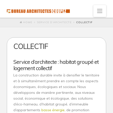
Nav
HOME
SERVICE D’ARCHITECTE
COLLECTIF
Vision
Innovation : l’architecte de solutions
COLLECTIF
Humaniste : Architecte à l’écoute
Développement durable
Service d’architecte : habitat groupé et
Social
logement collectif
Accessibilité économique
La construction durable invite à densifier le territoire
et à simultanément prendre en compte les aspects
Ecologie
économiques, écologiques et sociaux. Nous
développons de manière pertinente, aux niveaux
Qualité et satisfaction
social, économique et écologique, des solutions
Esthétique du galet
d’éco-hameau, d’habitat groupé, d’immeuble
d’appartements
basse énergie
, de promotion
Référence de l’esthétique