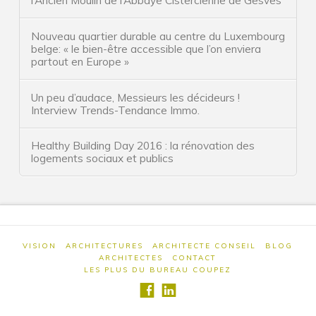
Lexique du Bureau Coupez Architectes
Nouveau quartier durable au centre du Luxembourg
12 Solutions pour sortir de la crise
belge: « le bien-être accessible que l’on enviera
partout en Europe »
10 conseils d’architecte
5 solutions pour construire économique
Un peu d’audace, Messieurs les décideurs !
Interview Trends-Tendance Immo.
Planning d’étude et de chantier
Healthy Building Day 2016 : la rénovation des
Blog
logements sociaux et publics
Architectes
Contact
Jobs et stages
VISION
ARCHITECTURES
ARCHITECTE CONSEIL
BLOG
Nous écrire
ARCHITECTES
CONTACT
LES PLUS DU BUREAU COUPEZ
Accès
Les plus du bureau Coupez