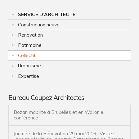
Collectif
Urbanisme
SERVICE D’ARCHITECTE
Construction neuve
Expertise
Rénovation
Honoraire
Patrimoine
Construction neuve
Collectif
Rénovation
Urbanisme
Patrimoine
Expertise
Urbanisme
Bureau Coupez Architectes
Collectif
Expertise
Bozar, mobilité à Bruxelles et en Wallonie,
conférence
Architecte conseil
Innovation : l’architecte de solutions
Journée de la Rénovation 29 mai 2016 : Visitez
l’Ancien Moulin de l’Abbaye Cistercienne de Gesves