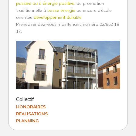
passive ou à énergie positive
, de promotion
traditionnelle à
basse énergie
ou encore d’école
Architectures
orientée
développement durable
.
Construction neuve
Prenez rendez-vous maintenant, numéro 02/652 18
17.
Villa d’exception et de prestige
Rénovation sur-mesure
Patrimoine
Collectif
Innovation : l’architecte de solutions
Service d’architecte
Collectif
Construction neuve
HONORAIRES
RÉALISATIONS
Rénovation
PLANNING
Patrimoine
COLLECTIF
Wivine
02.28.2014